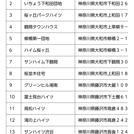
2
いちょう下和田団地
神奈川県大和市下和田２６２
3
桜ヶ丘パークハイツ
神奈川県大和市上和田１７３
4
鶴間タウンハウス
神奈川県大和市上草柳９－１
5
柳橋第一団地
神奈川県大和市柳橋２－１２
6
ハイム桜ヶ丘
神奈川県大和市柳橋３－１６
7
サンハイム下鶴間
神奈川県大和市下鶴間３００
8
桜並木住宅
神奈川県大和市上和田１８２
9
グリーンヒル湘南
神奈川県藤沢市大鋸１０９３
10
富士見台ハイツ
神奈川県藤沢市下土棚６１６
11
高松ハイツ
神奈川県藤沢市高倉４８３
12
滝の上ハイツ
神奈川県藤沢市高倉２４２５
13
サンハイツ渋谷
神奈川県藤沢市長後１２４５